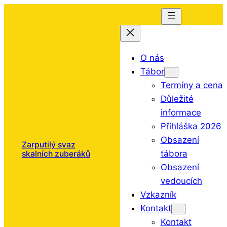
Přeskočit
na
obsah
O nás
Tábor
Termíny a cena
Důležité
informace
Přihláška 2026
Obsazení
Zarputilý svaz
tábora
skalních zuberáků
Obsazení
vedoucích
Vzkazník
Kontakt
Kontakt