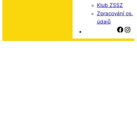
Klub ZSSZ
Zpracování os.
údajů
Face
Ins