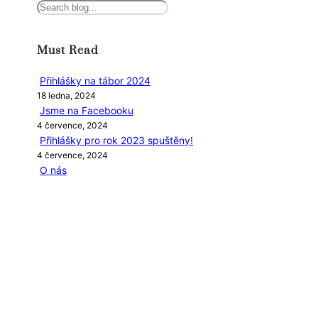
H
l
e
Must Read
d
a
Přihlášky na tábor 2024
t
18 ledna, 2024
Jsme na Facebooku
4 července, 2024
Přihlášky pro rok 2023 spuštěny!
4 července, 2024
O nás
4 července, 2024
Categories
UNCATEGORIZED
NEW BOOK
Journey of a Lifetime