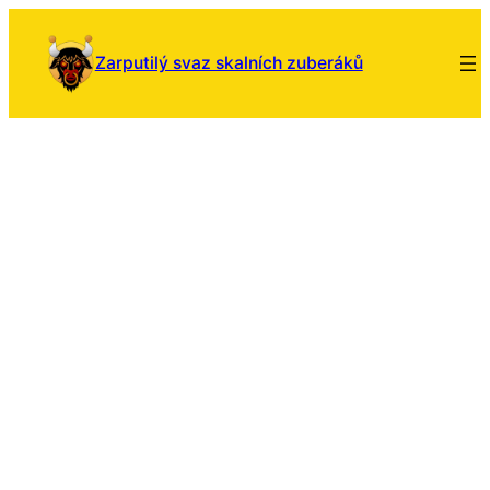
Zarputilý svaz skalních zuberáků